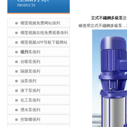
PRODUCTS
立式不鏽鋼多級泵
是
榴莲视频免费网站係列
確使用立式不鏽鋼多級泵，
榴莲视频在线免费观看係列
榴莲视频APP导航下载网站
係列
磁力泵係列
自吸泵係列
隔膜泵係列
油泵係列
液下泵係列
化工泵係列
潛水泵係列
控製櫃係列