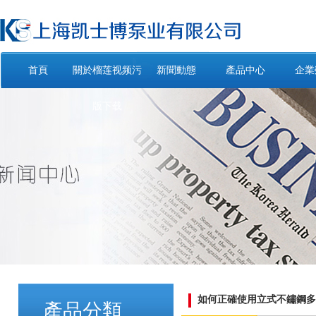
首頁
關於榴莲视频污
新聞動態
產品中心
企業
版下载
如何正確使用立式不鏽鋼多
產品分類