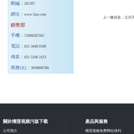
郵編：
201507
網址：
www.5azy.com
上一條信息：
立式
銷售部
手機：
15068285565
電話：
021-5648 0189
傳真：
021-5186 1633
商務QQ：
3038069780
關於榴莲视频污版下载
產品與服務
公司簡介
榴莲视频免费网站係列