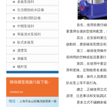
多級泵係列
生活變頻給水設備
全自動消防設備
首先，使用前應仔細
中開泵係列
要選擇合適的型號和配置，
單級清水泵係列
其次，在安裝時要注
臥式多級泵
啟動前，應當確保泵體沒有
濃漿泵
第三，確保使用條件
長時間的空轉或低流量運行
屏蔽泵
第四，在使用中要定
螺杆泵
滑和更換。定期檢查各連接
最後，操作人員應當
聯係榴莲视频污版下载
/
趴在泵上等不當行為。
總之，正確使用立式
contact us
原理、注意事項和安裝調試
地址：
上海市金山區楓涇鎮環東一路
更多立式不鏽鋼多級泵相關資